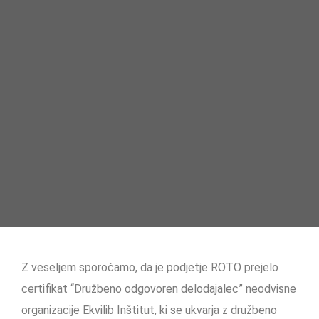
Z veseljem sporočamo, da je podjetje ROTO prejelo
certifikat “Družbeno odgovoren delodajalec” neodvisne
organizacije Ekvilib Inštitut, ki se ukvarja z družbeno