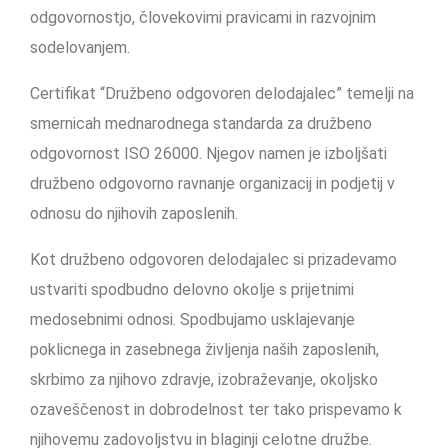
odgovornostjo, človekovimi pravicami in razvojnim
sodelovanjem.
Certifikat “Družbeno odgovoren delodajalec” temelji na
smernicah mednarodnega standarda za družbeno
odgovornost ISO 26000. Njegov namen je izboljšati
družbeno odgovorno ravnanje organizacij in podjetij v
odnosu do njihovih zaposlenih.
Kot družbeno odgovoren delodajalec si prizadevamo
ustvariti spodbudno delovno okolje s prijetnimi
medosebnimi odnosi. Spodbujamo usklajevanje
poklicnega in zasebnega življenja naših zaposlenih,
skrbimo za njihovo zdravje, izobraževanje, okoljsko
ozaveščenost in dobrodelnost ter tako prispevamo k
njihovemu zadovoljstvu in blaginji celotne družbe.