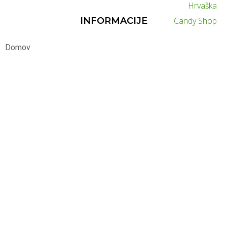
INFORMACIJE
Domov
Informiranje in obveščanje javnosti
Aktualno
Splošni pogoji poslovanja
PRODAJNI PROGRAM
Water
Agri
Garden
Sport
Industry
Logistics