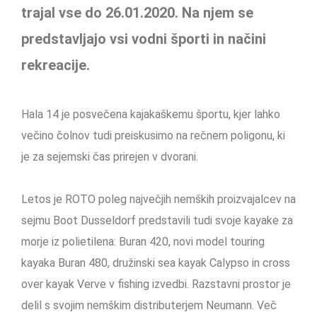
trajal vse do 26.01.2020. Na njem se
predstavljajo vsi vodni športi in načini
rekreacije.
Hala 14 je posvečena kajakaškemu športu, kjer lahko
večino čolnov tudi preiskusimo na rečnem poligonu, ki
je za sejemski čas prirejen v dvorani.
Letos je ROTO poleg največjih nemških proizvajalcev na
sejmu Boot Dusseldorf predstavili tudi svoje kayake za
morje iz polietilena: Buran 420, novi model touring
kayaka Buran 480, družinski sea kayak Calypso in cross
over kayak Verve v fishing izvedbi. Razstavni prostor je
delil s svojim nemškim distributerjem Neumann. Več